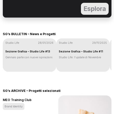
Esplora
SG’s BULLETIN – News e Progetti
Studio Life
28/01/2026
Studio Life
29/11/2025
L
Sezione Grafica – Studio Life #13
Sezione Grafica – Studio Life #11
È
E
Gennaio
parte con nuove ispirazioni.
Studio Life: l’update di
Novembre
A
d
s
SG’s ARCHIVE – Progetti selezionati
MEO Training Club
Brand Identity
MEO Training Club