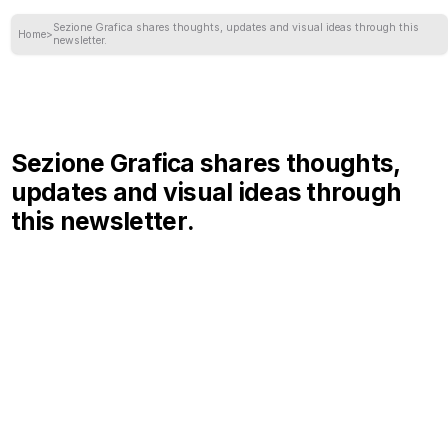
Sezione Grafica shares thoughts, updates and visual ideas through this
Home
>
newsletter.
Sezione Grafica
s
h
a
r
e
s
t
h
o
u
g
h
t
s
,
u
p
d
a
t
e
s
a
n
d
v
i
s
u
a
l
i
d
e
a
s
t
h
r
o
u
g
h
t
h
i
s
n
e
w
s
l
e
t
t
e
r
.