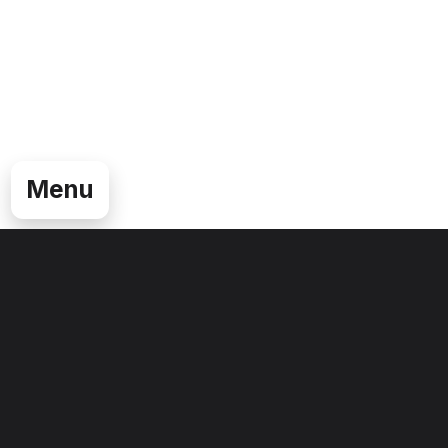
Menu
Sezione Grafica
Viale del Lavoro, 33
37135 Verona VR
studio@sezionegrafica.com
Home