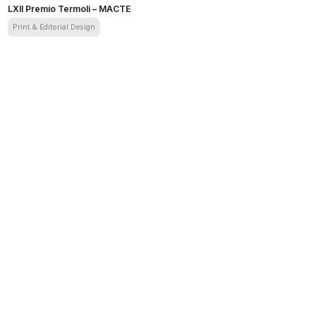
LXII Premio Termoli – MACTE
Print & Editorial Design
LXII Premio Termoli – MACTE