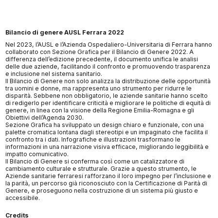
Bilancio di genere AUSL Ferrara 2022
Nel 2023, l’AUSL e l’Azienda Ospedaliero-Universitaria di Ferrara hanno
collaborato con Sezione Grafica per il Bilancio di Genere 2022. A
differenza dell’edizione precedente, il documento unifica le analisi
delle due aziende, facilitando il confronto e promuovendo trasparenza
e inclusione nel sistema sanitario.
Il Bilancio di Genere non solo analizza la distribuzione delle opportunità
tra uomini e donne, ma rappresenta uno strumento per ridurre le
disparità. Sebbene non obbligatorio, le aziende sanitarie hanno scelto
di redigerlo per identificare criticità e migliorare le politiche di equità di
genere, in linea con la visione della Regione Emilia-Romagna e gli
Obiettivi dell’Agenda 2030.
Sezione Grafica ha sviluppato un design chiaro e funzionale, con una
palette cromatica lontana dagli stereotipi e un impaginato che facilita il
confronto tra i dati. Infografiche e illustrazioni trasformano le
informazioni in una narrazione visiva efficace, migliorando leggibilità e
impatto comunicativo.
Il Bilancio di Genere si conferma così come un catalizzatore di
cambiamento culturale e strutturale. Grazie a questo strumento, le
Aziende sanitarie ferraresi rafforzano il loro impegno per l’inclusione e
la parità, un percorso già riconosciuto con la Certificazione di Parità di
Genere, e proseguono nella costruzione di un sistema più giusto e
accessibile.
Credits