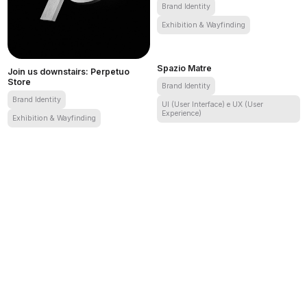
Brand Identity
Exhibition & Wayfinding
Lilac obsession – Perpetuo Pop-up
Spazio Matre
Join us downstairs: Perpetuo
Store
Brand Identity
Brand Identity
UI (User Interface) e UX (User
Experience)
Exhibition & Wayfinding
Spazio Matre
Join us downstairs: Perpetuo Store