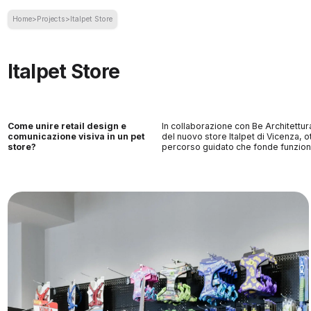
Home
>
Projects
>
Italpet Store
Italpet Store
Come unire retail design e
In collaborazione con Be Architettur
comunicazione visiva in un pet
del nuovo store Italpet di Vicenza, 
store?
percorso guidato che fonde funzionali