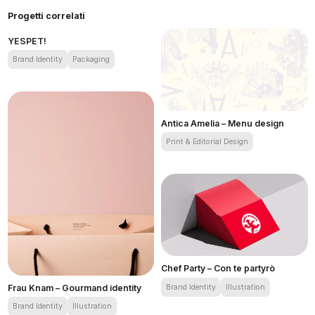
Progetti correlati
YESPET!
Brand Identity
Packaging
YESPET!
Antica Amelia – Menu design
Print & Editorial Design
Antica Amelia – Menu design
Chef Party – Con te partyrò
Brand Identity
Illustration
Frau Knam – Gourmand identity
Chef Party – Con te partyrò
Brand Identity
Illustration